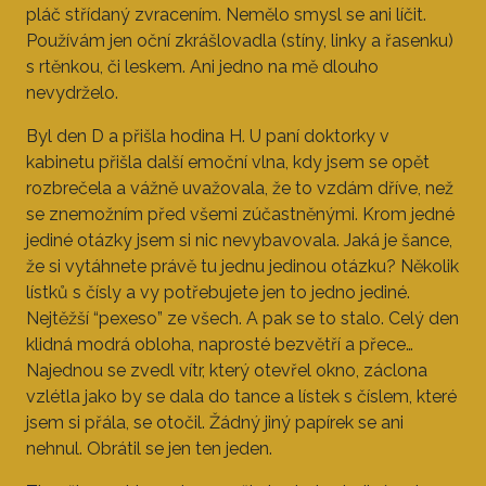
pláč střídaný zvracením. Nemělo smysl se ani líčit.
Používám jen oční zkrášlovadla (stíny, linky a řasenku)
s rtěnkou, či leskem. Ani jedno na mě dlouho
nevydrželo.
Byl den D a přišla hodina H. U paní doktorky v
kabinetu přišla další emoční vlna, kdy jsem se opět
rozbrečela a vážně uvažovala, že to vzdám dříve, než
se znemožním před všemi zúčastněnými. Krom jedné
jediné otázky jsem si nic nevybavovala. Jaká je šance,
že si vytáhnete právě tu jednu jedinou otázku? Několik
lístků s čísly a vy potřebujete jen to jedno jediné.
Nejtěžší “pexeso” ze všech. A pak se to stalo. Celý den
klidná modrá obloha, naprosté bezvětří a přece…
Najednou se zvedl vítr, který otevřel okno, záclona
vzlétla jako by se dala do tance a lístek s číslem, které
jsem si přála, se otočil. Žádný jiný papírek se ani
nehnul. Obrátil se jen ten jeden.