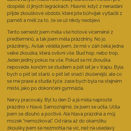
dospělé, či jiných legráckách. Hlavně, když z nenadání
přijde zkouškové období, které jste bůhvíjak vytlačili z
paměti a měli za to, že se už nikdy neobjeví.
Tento semestr jsem měla vše hotové víceméně z
předtermínů, a tak jsem měla prázdniny. No jo,
prázdniny… Avšak věděla jsem, že mě v září čeká jedna
velké zkouška, která ovlivní vše. Buď hop, nebo trop.
Jeden jediný pokus na vše. Pokud se mi zkouška
nepovede, končím se studiem a pět let je v trapu. Byla
bych o pět let starší, o pět let snad i zkušenější, ale co
se mé praxe a studia týče, zase bych byla na stejném
místě, jako po dokončení gymnázia.
Nervy pracovaly. Byl tu den D a já měla naprosté
prázdno v hlavě. Samozřejmě, že jsem se učila. Učila
jsem se dlouho a poctivě. Ale hlava prázdná a můj
mozek “nemozkoval”. Od rána až do okamžiku
zkoušky jsem se nezmohla na víc, než na usedavý