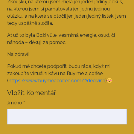
Zkoušku, na kterou jsem měla jen jeden jediný pokus,
na kterou jsem si pamatovala jen jednu jedinou
otázku, a na které se otočil jen jeden jediný lístek, jsem
tedy úspěšně složila.
Ať už to byla Boží vůle, vesmírná energie, osud, či
náhoda – děkuji za pomoc.
Na zdraví!
Pokud mě chcete podpořit, budu ráda, když mi
zakoupíte virtuální kávu na Buy me a coffee
(
https://www.buymeacoffee.com/2decivina
)
Vložit Komentář
Jméno
*