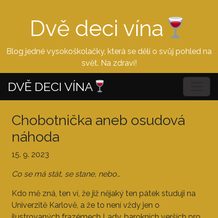
Dvě deci vína
Blog jedné vysokoškolačky, která se dělí o svůj pohled na
svět. Na zdraví!
DVĚ DECI VÍNA
Chobotnička aneb osudová
náhoda
15. 9. 2023
Co se má stát, se stane, nebo…
Kdo mě zná, ten ví, že již nějaký ten pátek studuji na
Univerzitě Karlově, a že to není vždy jen o
ilustrovaných frazémech Lady, barokních verších pro