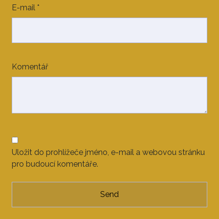
E-mail
*
Komentář
Uložit do prohlížeče jméno, e-mail a webovou stránku
pro budoucí komentáře.