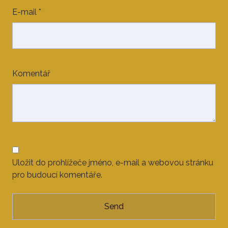
E-mail
*
Komentář
Uložit do prohlížeče jméno, e-mail a webovou stránku
pro budoucí komentáře.