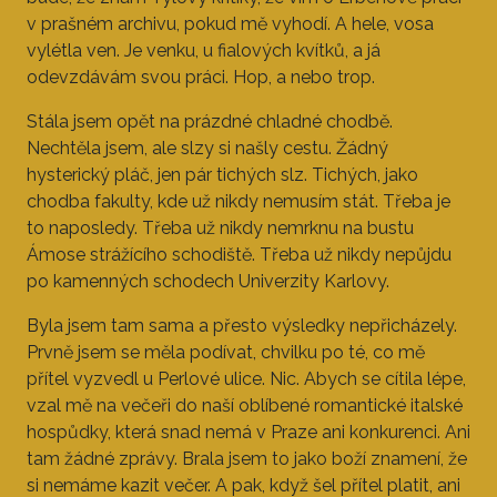
v prašném archivu, pokud mě vyhodí. A hele, vosa
vylétla ven. Je venku, u fialových kvítků, a já
odevzdávám svou práci. Hop, a nebo trop.
Stála jsem opět na prázdné chladné chodbě.
Nechtěla jsem, ale slzy si našly cestu. Žádný
hysterický pláč, jen pár tichých slz. Tichých, jako
chodba fakulty, kde už nikdy nemusím stát. Třeba je
to naposledy. Třeba už nikdy nemrknu na bustu
Ámose strážícího schodiště. Třeba už nikdy nepůjdu
po kamenných schodech Univerzity Karlovy.
Byla jsem tam sama a přesto výsledky nepřicházely.
Prvně jsem se měla podívat, chvilku po té, co mě
přítel vyzvedl u Perlové ulice. Nic. Abych se cítila lépe,
vzal mě na večeři do naší oblíbené romantické italské
hospůdky, která snad nemá v Praze ani konkurenci. Ani
tam žádné zprávy. Brala jsem to jako boží znamení, že
si nemáme kazit večer. A pak, když šel přítel platit, ani