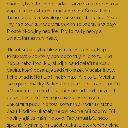
chodbu, bylo to, co dopadalo skrze okna otočená na
západ, a tak bylo jen dušičkové šero. Šero a ticho.
Ticho, které narušovalo jen bušení mého srdce. Nikdo
jiný na zkoušku nedorazil. Všichni to vzdali. Bez boje.
Prostě nikdo jiný nepřišel. Prý to za ty nervy a
zdravotní nešvary nestojí.
Tlukot srdce byl náhle zastíněn. Klap, klap, klap.
Přibližovaly se kroky paní docentky. A je to tu. Buď
hop, a nebo trop. Můj studijní osud záleží na kusu
papíru, který obsahuje zadání otázek. V učebně bylo
ticho snad ještě hlubší, než v hale. A je to tu. Vytáhla
jsem pero značky Parker, které jsem dostala od rodičů
k Vánocům – třeba ho už jindy nebudu mít možnost
použít, tak ať si taky užije chvilku své slávy na
univerzitní půdě. Na test jsem měla hodinu čistého
času. Hodinky ukázaly, že píši teprve půl hodiny. Půl
hodiny a já už mám hotovo. Tady musí být něco
špatně. Myšlenky mi začaly utíkat z otevřeného okna