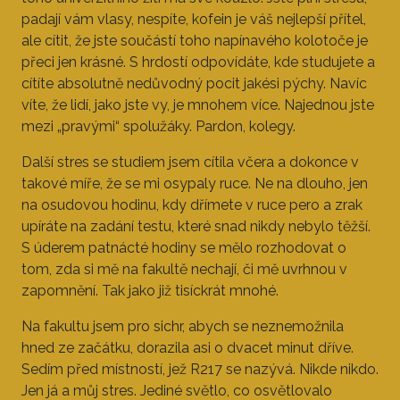
padají vám vlasy, nespíte, kofein je váš nejlepší přítel,
ale cítit, že jste součástí toho napínavého kolotoče je
přeci jen krásné. S hrdostí odpovídáte, kde studujete a
cítíte absolutně nedůvodný pocit jakési pýchy. Navíc
víte, že lidí, jako jste vy, je mnohem více. Najednou jste
mezi „pravými“ spolužáky. Pardon, kolegy.
Další stres se studiem jsem cítila včera a dokonce v
takové míře, že se mi osypaly ruce. Ne na dlouho, jen
na osudovou hodinu, kdy dřímete v ruce pero a zrak
upíráte na zadání testu, které snad nikdy nebylo těžší.
S úderem patnácté hodiny se mělo rozhodovat o
tom, zda si mě na fakultě nechají, či mě uvrhnou v
zapomnění. Tak jako již tisíckrát mnohé.
Na fakultu jsem pro sichr, abych se neznemožnila
hned ze začátku, dorazila asi o dvacet minut dříve.
Sedím před místností, jež R217 se nazývá. Nikde nikdo.
Jen já a můj stres. Jediné světlo, co osvětlovalo