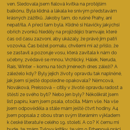
ven. Sledovala jsem fialová kvítka na protějším
balkónu. Byla klidná a lákala ke snivým představám
krásných zážitků. Jakoby tam, do rušné Prahy, ani
nepatřila. A přeci tam byla. Klidně si hlavičky jakýchsi
obřích zvonků hleděly na projíždějící tramvaje, které
čas od času zazvoní, aby ukázaly, že právě jim patří
vozovka. Čas běžel pomalu, chvílemi mi až přišlo, že
se zastavil a pozoruje vosu, která zavítala k nám do
učebny, zvědavě se mnou. Vrchlický, Hálek, Neruda,
Rais, Winter – komu na těch jménech dnes záleží? A
záleželo kdy? Byly jejich životy opravdu tak naplněné,
jak jsem si ještě dopoledne opakovala? Němcová,
Nováková, Preissová – cítily v životě opravdu radost a
štěstí ze svého bytí? Nebo jen byly? Několikrát jsem
list papíru, kam jsem psala, otočila. Mám vše. Na vše
jsem odpověděla a stále mám ještě čtvrt hodiny. A4
jsem popsala z obou stran svým literárním výkladem
k české literatuře celého 19. století. A co? K čemu mi
bude, že znám Tylovy kritiky, že vím o Erbenově práci