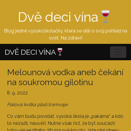
Dvě deci vína
Blog jedné vysokoškolačky, která se dělí o svůj pohled na
svět. Na zdraví!
DVĚ DECI VÍNA
Melounová vodka aneb čekání
na soukromou gilotinu
8. 9. 2022
Fialová kvítka plaší tramvaje
Co vám budu povídat, vysoká škola je „pakárna“ a kdo
to nezažil, neuvěří. Nutné však říct, že být součástí
toho univerzitního žití má své kouzlo. Jste plní stresu,