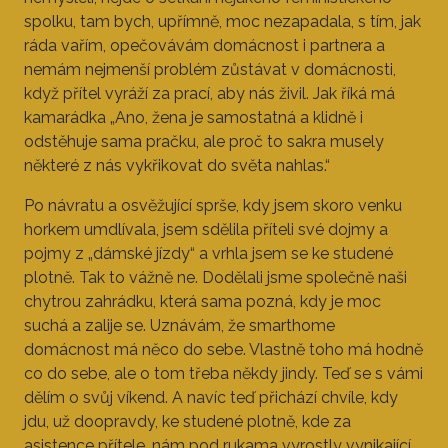
spolku, tam bych, upřímně, moc nezapadala, s tím, jak
ráda vařím, opečovávám domácnost i partnera a
nemám nejmenší problém zůstávat v domácnosti,
když přítel vyráží za prací, aby nás živil. Jak říká má
kamarádka „Ano, žena je samostatná a klidně i
odstěhuje sama pračku, ale proč to sakra musely
některé z nás vykřikovat do světa nahlas.“
Po návratu a osvěžující sprše, kdy jsem skoro venku
horkem umdlívala, jsem sdělila příteli své dojmy a
pojmy z „dámské jízdy“ a vrhla jsem se ke studené
plotně. Tak to vážně ne. Dodělali jsme společně naši
chytrou zahrádku, která sama pozná, kdy je moc
suchá a zalije se. Uznávám, že smarthome
domácnost má něco do sebe. Vlastně toho má hodně
co do sebe, ale o tom třeba někdy jindy. Teď se s vámi
dělím o svůj víkend. A navíc teď přichází chvíle, kdy
jdu, už doopravdy, ke studené plotně, kde za
asistence přítele, nám pod rukama vyrostly vynikající