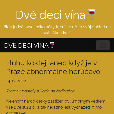
Dvě deci vína
Blog jedné vysokoškolačky, která se dělí o svůj pohled na
svět. Na zdraví!
DVĚ DECI VÍNA
Huhu koktejl aneb když je v
Praze abnormálně horúčavo
14. 6. 2022
Tropy v postely a Yoda na ředkvičce
Nejenom národ český zastižen byl úmorným vedrem
vše živé sužující, a tak neradno jest vycházeti mimo
obydlí své.