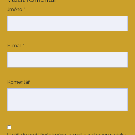
Jméno
*
E-mail
*
Komentář
Uložit do prohlížeče jméno, e-mail a webovou stránku