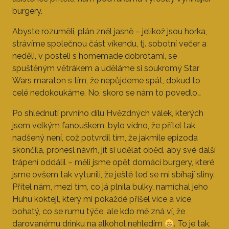
burgery.
Abyste rozuměli, plán zněl jasně – jelikož jsou horka,
strávíme společnou část víkendu, tj. sobotní večer a
neděli, v posteli s homemade dobrotami, se
spuštěným větrákem a uděláme si soukromý Star
Wars maraton s tím, že nepůjdeme spát, dokud to
celé nedokoukáme. No, skoro se nám to povedlo…
Po shlédnutí prvního dílu Hvězdných válek, kterých
jsem velkým fanouškem, bylo vidno, že přítel tak
nadšený není, což potvrdil tím, že jakmile epizoda
skončila, pronesl návrh, jít si udělat oběd, aby své další
trápení oddálil – měli jsme opět domácí burgery, které
jsme ovšem tak vytunili, že ještě teď se mi sbíhají sliny.
Přítel nám, mezi tím, co já plnila bulky, namíchal jeho
Huhu koktejl, který mi pokaždé přišel více a více
bohatý, co se rumu týče, ale kdo mě zná ví, že
darovanému drinku na alkohol nehledím
. To je tak,