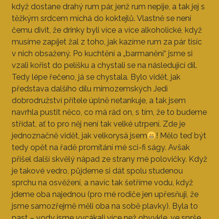
když dostane drahý rum pár, jenž rum nepije, a tak jej s
těžkým srdcem míchá do koktejlů. Vlastně se není
čemu divit, že drinky byli více a více alkoholické, když
musíme zapíjet žal z toho, jak kazíme rum za pár tisíc
v nich obsažený. Po kuchtění a „barmanění“ jsme si
vzali kořist do pelíšku a chystali se na následující díl.
Tedy lépe řečeno, já se chystala. Bylo vidět, jak
představa dalšího dílu mimozemských Jedi
dobrodružství přítele úplně netankuje, a tak jsem
navrhla pustit něco, co má rád on, s tím, že to budeme
střídat, ať to pro něj není tak velké utrpení. Zde je
jednoznačně vidět, jak velkorysá jsem
! Mělo teď být
tedy opět na řadě promítání mé sci-fi ságy. Avšak
přišel další skvělý nápad ze strany mé polovičky. Když
je takové vedro, půjdeme si dát spolu studenou
sprchu na osvěžení, a navíc tak šetříme vodu, když
jdeme oba najednou (pro mé rodiče jen upřesňuji, že
jsme samozřejmě měli oba na sobě plavky). Byla to
past – vody jsme vycákali více než obvykle, ve sprše