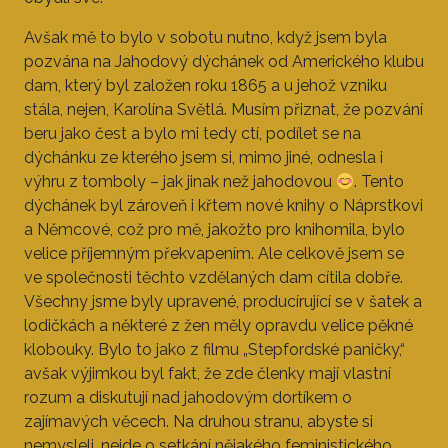
Avšak mě to bylo v sobotu nutno, když jsem byla
pozvána na Jahodový dýchánek od Amerického klubu
dam, který byl založen roku 1865 a u jehož vzniku
stála, nejen, Karolína Světlá. Musím přiznat, že pozvání
beru jako čest a bylo mi tedy ctí, podílet se na
dýchánku ze kterého jsem si, mimo jiné, odnesla i
výhru z tomboly – jak jinak než jahodovou
. Tento
dýchánek byl zároveň i křtem nové knihy o Náprstkovi
a Němcové, což pro mě, jakožto pro knihomila, bylo
velice příjemným překvapením. Ale celkově jsem se
ve společnosti těchto vzdělaných dam cítila dobře.
Všechny jsme byly upravené, producírující se v šatek a
lodičkách a některé z žen měly opravdu velice pěkné
klobouky. Bylo to jako z filmu „Stepfordské paničky,“
avšak výjimkou byl fakt, že zde členky mají vlastní
rozum a diskutují nad jahodovým dortíkem o
zajímavých věcech. Na druhou stranu, abyste si
nemysleli, nejde o setkání nějakého feministického