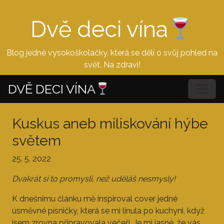
Dvě deci vína
Blog jedné vysokoškolačky, která se dělí o svůj pohled na
svět. Na zdraví!
DVĚ DECI VÍNA
Kuskus aneb miliskování hýbe
světem
25. 5. 2022
Dvakrát si to promysli, než uděláš nesmysly!
K dnešnímu článku mě inspiroval cover jedné
úsměvné písničky, která se mi linula po kuchyni, když
jsem zrovna připravovala večeři. Je mi jasné, že vás