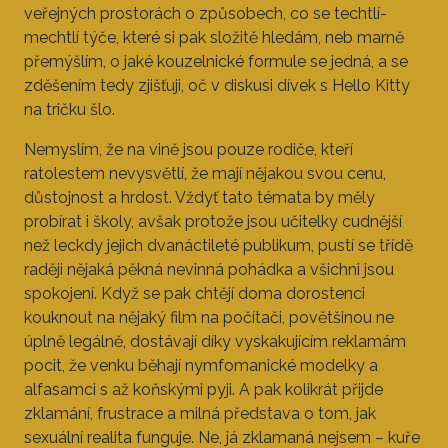
veřejných prostorách o způsobech, co se techtlí-
mechtlí týče, které si pak složitě hledám, neb marně
přemýšlím, o jaké kouzelnické formule se jedná, a se
zděšením tedy zjišťuji, oč v diskusi dívek s Hello Kitty
na tričku šlo.
Nemyslím, že na vině jsou pouze rodiče, kteří
ratolestem nevysvětlí, že mají nějakou svou cenu,
důstojnost a hrdost. Vždyť tato témata by měly
probírat i školy, avšak protože jsou učitelky cudnější
než leckdy jejich dvanáctileté publikum, pustí se třídě
raději nějaká pěkná nevinná pohádka a všichni jsou
spokojení. Když se pak chtějí doma dorostenci
kouknout na nějaký film na počítači, povětšinou ne
úplně legálně, dostávají díky vyskakujícím reklamám
pocit, že venku běhají nymfomanické modelky a
alfasamci s až koňskými pyji. A pak kolikrát přijde
zklamání, frustrace a milná představa o tom, jak
sexuální realita funguje. Ne, já zklamaná nejsem – kuře