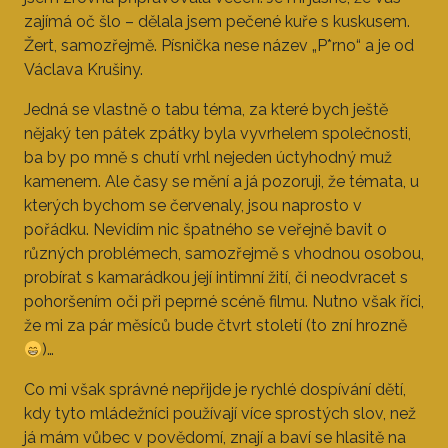
zajímá oč šlo – dělala jsem pečené kuře s kuskusem.
Žert, samozřejmě. Písnička nese název „P*rno“ a je od
Václava Krušiny.
Jedná se vlastně o tabu téma, za které bych ještě
nějaký ten pátek zpátky byla vyvrhelem společnosti,
ba by po mně s chutí vrhl nejeden úctyhodný muž
kamenem. Ale časy se mění a já pozoruji, že témata, u
kterých bychom se červenaly, jsou naprosto v
pořádku. Nevidím nic špatného se veřejně bavit o
různých problémech, samozřejmě s vhodnou osobou,
probírat s kamarádkou její intimní žití, či neodvracet s
pohoršením oči při peprné scéně filmu. Nutno však říci,
že mi za pár měsíců bude čtvrt století (to zní hrozně
)…
Co mi však správné nepřijde je rychlé dospívání dětí,
kdy tyto mládežníci používají více sprostých slov, než
já mám vůbec v povědomí, znají a baví se hlasitě na