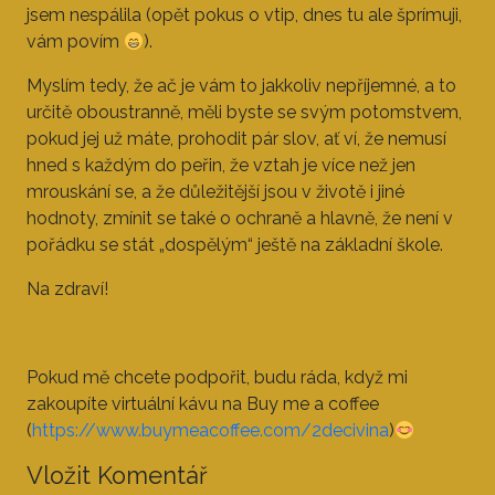
jsem nespálila (opět pokus o vtip, dnes tu ale šprímuji,
vám povím
).
Myslím tedy, že ač je vám to jakkoliv nepříjemné, a to
určitě oboustranně, měli byste se svým potomstvem,
pokud jej už máte, prohodit pár slov, ať ví, že nemusí
hned s každým do peřin, že vztah je více než jen
mrouskání se, a že důležitější jsou v životě i jiné
hodnoty, zmínit se také o ochraně a hlavně, že není v
pořádku se stát „dospělým“ ještě na základní škole.
Na zdraví!
Pokud mě chcete podpořit, budu ráda, když mi
zakoupíte virtuální kávu na Buy me a coffee
(
https://www.buymeacoffee.com/2decivina
)
Vložit Komentář