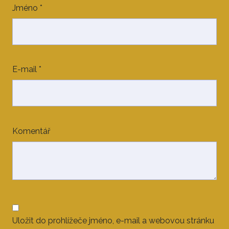
Jméno
*
E-mail
*
Komentář
Uložit do prohlížeče jméno, e-mail a webovou stránku