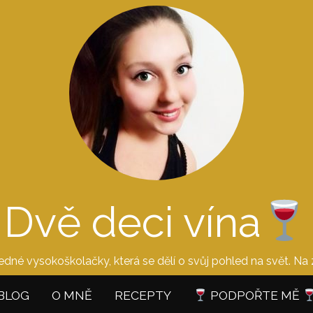
Dvě deci vína
edné vysokoškolačky, která se dělí o svůj pohled na svět. Na 
BLOG
O MNĚ
RECEPTY
PODPOŘTE MĚ