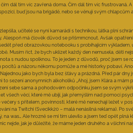
a čím dál tím víc zavřená doma. Čím dál tím víc frustrovaná. A
spozici, buď jsou na brigádě, nebo se věnují svým chlapcům 
epšila, učitelé se nyní kamarádí s technikou, látka plní sch
Alespoň má člověk důvod se přišmrncnout. Avšak opatření př
i, sedět před obrazovkou notebooku s probíhajícím výkladem, úkl
obě. Musím říct, že bych uklízet každý den nemusela, děti ne
mota s nudou spolknou. To je jeden z důvodů, proč jsem se ro
mých pocitů a názoru někomu pomůže a mé historky pobaví. Ano
o. Najednou jako bych byla bez šťávy a prázdná. Před pár dny j
 to sezení anonymních alkoholiků „Ahoj, jsem Klára a mám pro
lezení sebe sama a pohodovém odpočinku jsem se svým výkřik
t všech věcí, které mě ubíjí, jak přemýšlím nad pomocí psy
večery s přítelem, povinnosti, které mě nenechají ležet v post
amování na Twitchi (Svecikk20 – malá nenásilná reklama). Po 
ý, na was… Ale hrozně se mi tím ulevilo a jsem teď opět plná k
ic nejde, jak je důležité, že máme jeden druhého a všichni naš