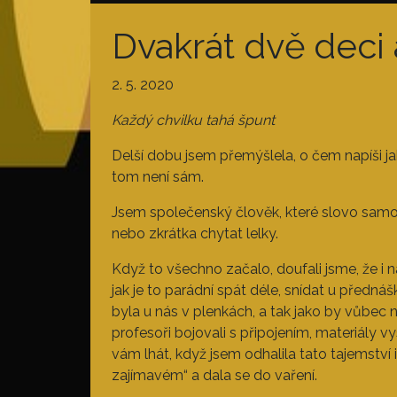
Dvakrát dvě deci
2. 5. 2020
Každý chvilku tahá špunt
Delší dobu jsem přemýšlela, o čem napíši jak
tom není sám.
Jsem společenský člověk, které slovo samot
nebo zkrátka chytat lelky.
Když to všechno začalo, doufali jsme, že i n
jak je to parádní spát déle, snídat u předn
byla u nás v plenkách, a tak jako by vůbec
profesoři bojovali s připojením, materiály vy
vám lhát, když jsem odhalila tato tajemství 
zajímavém“ a dala se do vaření.