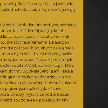
 protože přítel už pracuje, často jsem byla
a pokud náhodou čas měly, neměla jsem jej
ránky emailů a studentům nezbývá, než sedět
itvrdila a každý můj den je jako přes
id, přípravit večeři a čekat, až se vrátí
jsou, zvířátko také nemáme, ale alespoň
zhodla psát svůj blog, abych dělala něco,
, mohla bych dělat to, co mě vždy bavilo –
sme na jedné přednášce pak probírali, jak
blém s pitím.“ Chybělo však to pití, které
em do tmy vyčnívala „Ahoj, jsem Klára a
chologa a zamyšlení nad otázkou, co mě
eli s hlavou plnou splínu, občasné volání si
svém projevu jsem pak chytla záchvat
lidu a pohody. Myslím, že hodně udělal i
i blízcí jsou zdraví a v pořádku, musím