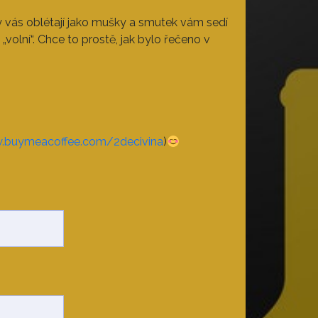
y vás oblétají jako mušky a smutek vám sedí
„volní“. Chce to prostě, jak bylo řečeno v
w.buymeacoffee.com/2decivina
)