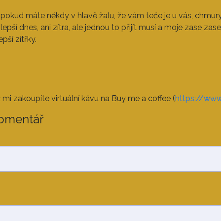
, pokud máte někdy v hlavě žalu, že vám teče je u vás, chmur
ší dnes, ani zítra, ale jednou to přijít musí a moje zase zase 
pší zítřky.
mi zakoupíte virtuální kávu na Buy me a coffee (
https://ww
Komentář