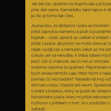
Jak šel čas, opatření se stupňovala a já byl
přes den sama. Kamarádky také nejsou k di
já. No, je tomu tak i teď…
Je pravdou, že distanční výuka se mnohem zl
před zapnutou kamerou a psát si poznámky. 
kopírák – vstát, upravit se, udělat si snídan
přítel z práce, abychom se mohli věnovat s
nějak využiji čas a nemusím čekat až mě sa
cokoliv, jen se nenudila. A třeba sdílení 
péct, číst si, malovat, ale to mě už omrzel
snášíme všechna ta opatření. Připomínalo mi
bych srkala namísto čaje. Mezi řečmi o na
pomalu to nezvládám!“ Následoval můj výče
drží nad vodou. Vlastně ani nevím. Společné 
s rodiči a bráškou, který se pustil do stre
historického pláče, který mi přišel nekonečn
rozhovor s přítelem o tom, že v podstatě o n
zaťukat.