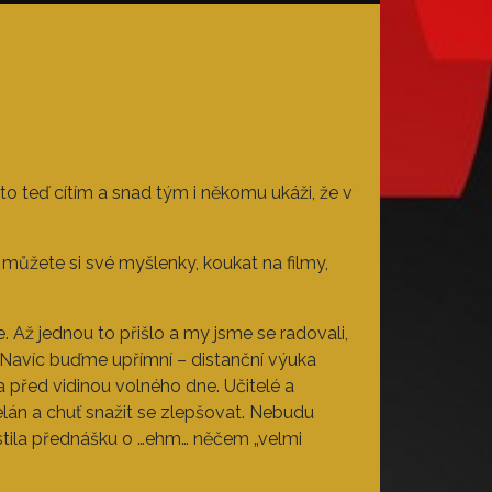
 to teď cítím a snad tým i někomu ukáži, že v
můžete si své myšlenky, koukat na filmy,
. Až jednou to přišlo a my jsme se radovali,
. Navíc buďme upřímní – distanční výuka
 před vidinou volného dne. Učitelé a
i elán a chuť snažit se zlepšovat. Nebudu
pustila přednášku o …ehm… něčem „velmi