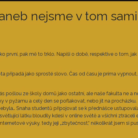
 aneb nejsme v tom sami
o první, pak mě to trklo. Napíši o době, respektive o tom, jak
a připadá jako sprosté slovo. Čas od času je príma vypnout, 
ás pošlou ze školy domů jako ostatní, ale naše fakulta ne a ne
ášky v pyžamu a celý den se poflakovat, nebo jít na procházku
 nebyla… Snaha studentů připojovat se k přednášce ustupovala
světlující látku bloudily kdesi v online světě a všichni ztrácel
internetové výuky, tedy její „zbytečnost,“ několikrát jsem si 